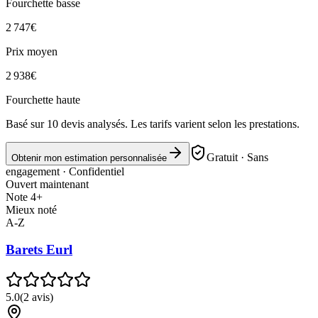
Fourchette basse
2 747
€
Prix moyen
2 938
€
Fourchette haute
Basé sur
10
devis analysés. Les tarifs varient selon les prestations.
Gratuit · Sans
Obtenir mon estimation personnalisée
engagement · Confidentiel
Ouvert maintenant
Note 4+
Mieux noté
A-Z
Barets Eurl
5.0
(
2
avis)