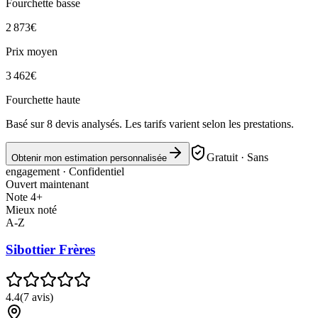
Fourchette basse
2 873
€
Prix moyen
3 462
€
Fourchette haute
Basé sur
8
devis analysés. Les tarifs varient selon les prestations.
Gratuit · Sans
Obtenir mon estimation personnalisée
engagement · Confidentiel
Ouvert maintenant
Note 4+
Mieux noté
A-Z
Sibottier Frères
4.4
(
7
avis)