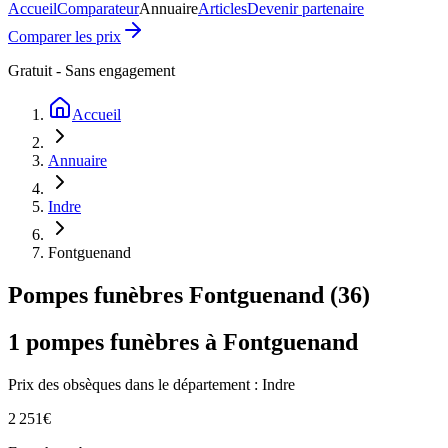
Accueil
Comparateur
Annuaire
Articles
Devenir partenaire
Comparer les prix
Gratuit - Sans engagement
Accueil
Annuaire
Indre
Fontguenand
Pompes funèbres
Fontguenand
(
36
)
1
pompes funèbres à
Fontguenand
Prix des obsèques
dans le département : Indre
2 251
€