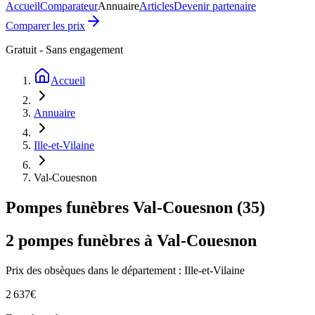
Accueil
Comparateur
Annuaire
Articles
Devenir partenaire
Comparer les prix
Gratuit - Sans engagement
Accueil
Annuaire
Ille-et-Vilaine
Val-Couesnon
Pompes funèbres
Val-Couesnon
(
35
)
2
pompes funèbres à
Val-Couesnon
Prix des obsèques
dans le département : Ille-et-Vilaine
2 637
€