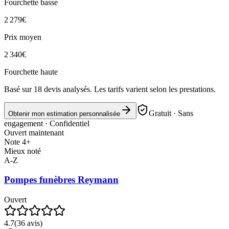
Fourchette basse
2 279
€
Prix moyen
2 340
€
Fourchette haute
Basé sur
18
devis analysés. Les tarifs varient selon les prestations.
Gratuit · Sans
Obtenir mon estimation personnalisée
engagement · Confidentiel
Ouvert maintenant
Note 4+
Mieux noté
A-Z
Pompes funèbres Reymann
Ouvert
4.7
(
36
avis)