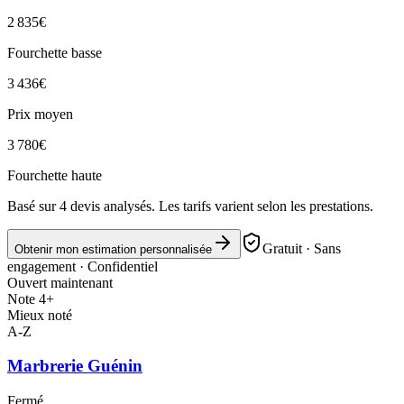
2 835
€
Fourchette basse
3 436
€
Prix moyen
3 780
€
Fourchette haute
Basé sur
4
devis analysés. Les tarifs varient selon les prestations.
Gratuit · Sans
Obtenir mon estimation personnalisée
engagement · Confidentiel
Ouvert maintenant
Note 4+
Mieux noté
A-Z
Marbrerie Guénin
Fermé