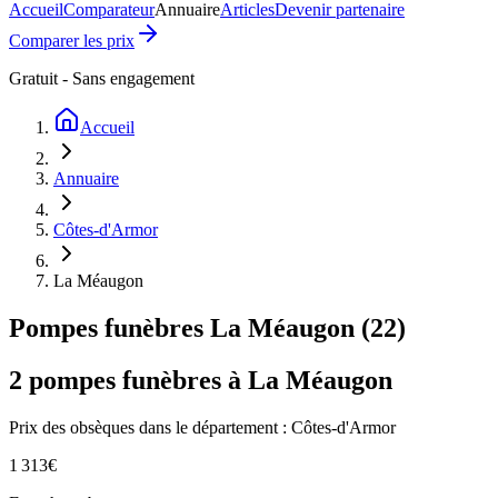
Accueil
Comparateur
Annuaire
Articles
Devenir partenaire
Comparer les prix
Gratuit - Sans engagement
Accueil
Annuaire
Côtes-d'Armor
La Méaugon
Pompes funèbres
La Méaugon
(
22
)
2
pompes funèbres à
La Méaugon
Prix des obsèques
dans le département : Côtes-d'Armor
1 313
€