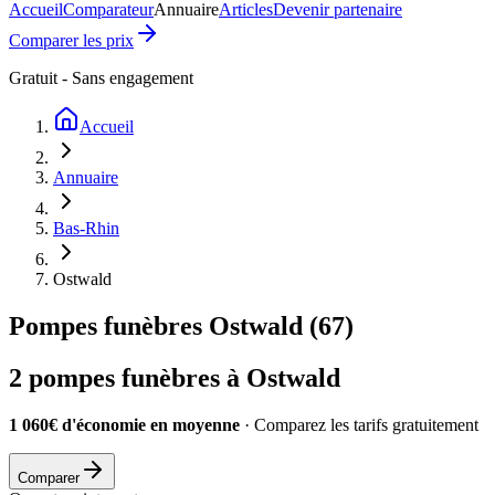
Accueil
Comparateur
Annuaire
Articles
Devenir partenaire
Comparer les prix
Gratuit - Sans engagement
Accueil
Annuaire
Bas-Rhin
Ostwald
Pompes funèbres
Ostwald
(
67
)
2
pompes funèbres à
Ostwald
1 060€ d'économie en moyenne
· Comparez les tarifs gratuitement
Comparer