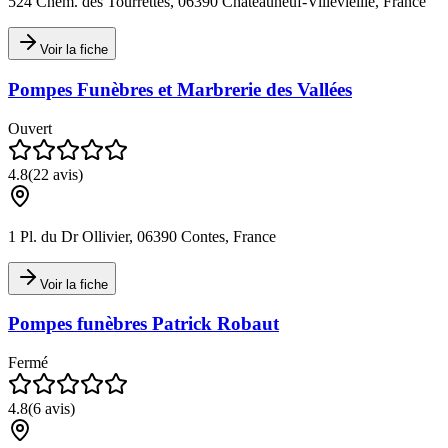
524 Chem. des Tourrettes, 06390 Châteauneuf-Villevieille, France
Voir la fiche
Pompes Funèbres et Marbrerie des Vallées
Ouvert
4.8
(
22
avis)
1 Pl. du Dr Ollivier, 06390 Contes, France
Voir la fiche
Pompes funèbres Patrick Robaut
Fermé
4.8
(
6
avis)