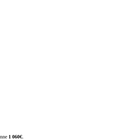
yenne
1 060€
.