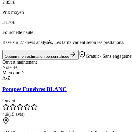
2 858
€
Prix moyen
3 170
€
Fourchette haute
Basé sur
27
devis analysés. Les tarifs varient selon les prestations.
Gratuit · Sans engagemen
Obtenir mon estimation personnalisée
Ouvert maintenant
Note 4+
Mieux noté
A-Z
Pompes Funèbres BLANC
Ouvert
4.9
(
15
avis)