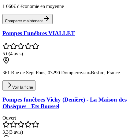
1 060€ d'économie en moyenne
Comparer maintenant
Pompes Funèbres VIALLET
5.0
(
4
avis)
361 Rue de Sept Fons, 03290 Dompierre-sur-Besbre, France
Voir la fiche
Pompes funèbres Vichy (Denière) - La Maison des
Obsèques - Ets Boussel
Ouvert
3.3
(
3
avis)