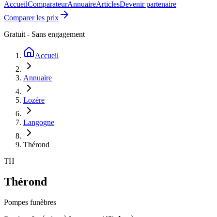
Accueil
Comparateur
Annuaire
Articles
Devenir partenaire
Comparer les prix
Gratuit - Sans engagement
Accueil
Annuaire
Lozère
Langogne
Thérond
TH
Thérond
Pompes funèbres