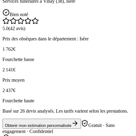
Services funéraires à
Vinay
(
38
),
Isère
Bien noté
5.0
(
42
avis)
Prix des obsèques
dans le département : Isère
1 762
€
Fourchette basse
2 141
€
Prix moyen
2 437
€
Fourchette haute
Basé sur
26
devis analysés. Les tarifs varient selon les prestations.
Gratuit · Sans
Obtenir mon estimation personnalisée
engagement · Confidentiel