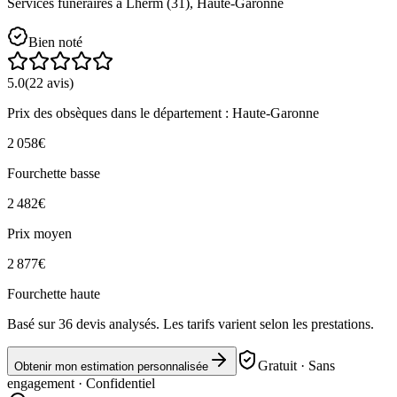
Services funéraires à
Lherm
(
31
),
Haute-Garonne
Bien noté
5.0
(
22
avis)
Prix des obsèques
dans le département : Haute-Garonne
2 058
€
Fourchette basse
2 482
€
Prix moyen
2 877
€
Fourchette haute
Basé sur
36
devis analysés. Les tarifs varient selon les prestations.
Gratuit · Sans
Obtenir mon estimation personnalisée
engagement · Confidentiel