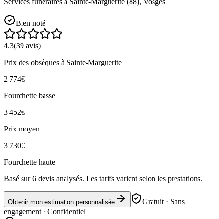
Services funéraires à
Sainte-Marguerite
(
88
),
Vosges
Bien noté
4.3
(
39
avis)
Prix des obsèques
à Sainte-Marguerite
2 774
€
Fourchette basse
3 452
€
Prix moyen
3 730
€
Fourchette haute
Basé sur
6
devis analysés. Les tarifs varient selon les prestations.
Gratuit · Sans
Obtenir mon estimation personnalisée
engagement · Confidentiel