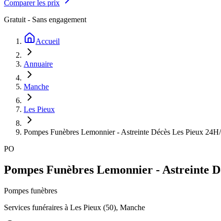
Comparer les prix
Gratuit - Sans engagement
Accueil
Annuaire
Manche
Les Pieux
Pompes Funèbres Lemonnier - Astreinte Décès Les Pieux 24H
PO
Pompes Funèbres Lemonnier - Astreinte D
Pompes funèbres
Services funéraires à
Les Pieux
(
50
),
Manche