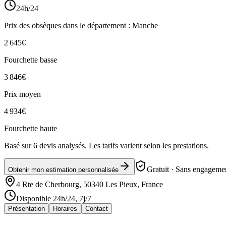
24h/24
Prix des obsèques
dans le département : Manche
2 645
€
Fourchette basse
3 846
€
Prix moyen
4 934
€
Fourchette haute
Basé sur
6
devis analysés. Les tarifs varient selon les prestations.
Gratuit · Sans engagemen
Obtenir mon estimation personnalisée
4 Rte de Cherbourg, 50340 Les Pieux, France
Disponible 24h/24, 7j/7
Présentation
Horaires
Contact