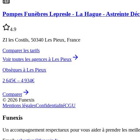
Pompes Funèbres Lepresle - La Hague - Astreinte Déc
4.9
ZI les Costils, 50340 Les Pieux, France
Comparer les tarifs
Voir toutes les agences à
Les Pieux
Obsèques à
Les Pieux
2 645
€ –
4 934
€
Comparer
©
2026
Funexis
Mentions légales
Confidentialité
CGU
Funexis
Un accompagnement respectueux pour vous aider à prendre les meilleu