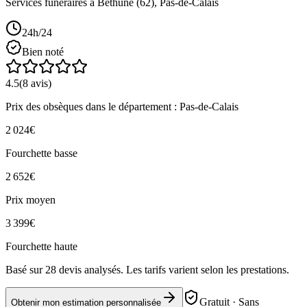
Services funéraires à
Béthune
(
62
),
Pas-de-Calais
24h/24
Bien noté
4.5
(
8
avis)
Prix des obsèques
dans le département : Pas-de-Calais
2 024
€
Fourchette basse
2 652
€
Prix moyen
3 399
€
Fourchette haute
Basé sur
28
devis analysés. Les tarifs varient selon les prestations.
Gratuit · Sans
Obtenir mon estimation personnalisée