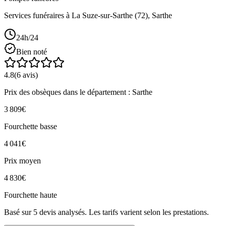
Services funéraires à
La Suze-sur-Sarthe
(
72
),
Sarthe
24h/24
Bien noté
4.8
(
6
avis)
Prix des obsèques
dans le département : Sarthe
3 809
€
Fourchette basse
4 041
€
Prix moyen
4 830
€
Fourchette haute
Basé sur
5
devis analysés. Les tarifs varient selon les prestations.