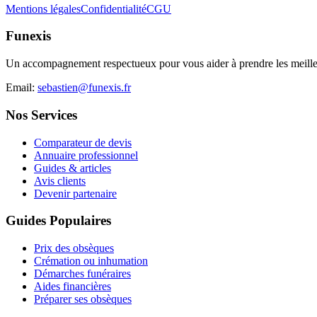
Mentions légales
Confidentialité
CGU
Funexis
Un accompagnement respectueux pour vous aider à prendre les meilleu
Email:
sebastien@funexis.fr
Nos Services
Comparateur de devis
Annuaire professionnel
Guides & articles
Avis clients
Devenir partenaire
Guides Populaires
Prix des obsèques
Crémation ou inhumation
Démarches funéraires
Aides financières
Préparer ses obsèques