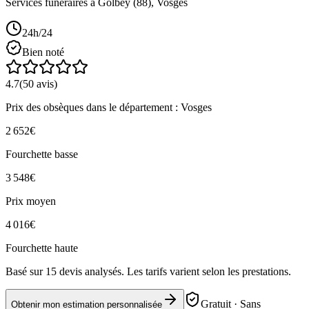
Services funéraires à
Golbey
(
88
),
Vosges
24h/24
Bien noté
4.7
(
50
avis)
Prix des obsèques
dans le département : Vosges
2 652
€
Fourchette basse
3 548
€
Prix moyen
4 016
€
Fourchette haute
Basé sur
15
devis analysés. Les tarifs varient selon les prestations.
Gratuit · Sans
Obtenir mon estimation personnalisée