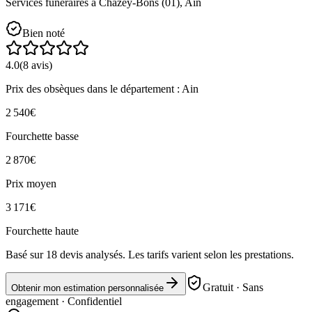
Services funéraires à
Chazey-Bons
(
01
),
Ain
Bien noté
4.0
(
8
avis)
Prix des obsèques
dans le département : Ain
2 540
€
Fourchette basse
2 870
€
Prix moyen
3 171
€
Fourchette haute
Basé sur
18
devis analysés. Les tarifs varient selon les prestations.
Gratuit · Sans
Obtenir mon estimation personnalisée
engagement · Confidentiel