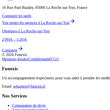
16 Rue Paul Baudry, 85000 La Roche-sur-Yon, France
Comparer les tarifs
Voir toutes les agences à
La Roche-sur-Yon
Obsèques à
La Roche-sur-Yon
2 091
€ –
3 201
€
Comparer
©
2026
Funexis
Mentions légales
Confidentialité
CGU
Funexis
Un accompagnement respectueux pour vous aider à prendre les meilleu
Email:
sebastien@funexis.fr
Nos Services
Comparateur de devis
Annuaire professionnel